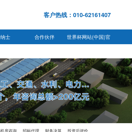
客户热线：010-62161407
贤纳士
合作伙伴
世界杯网站(中国)官
网入口
与机房咨询
招标代理
财务决算
投资后评价