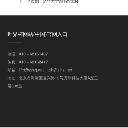
下一个案例：
清华大学图书馆北楼
世界杯网站(中国)官网入口
电话 :
010－62161407
传真 :
010－62162417
邮箱 : lifei@zjhzj.net zjh@zjhzj.net
地址 : 北京市海淀区复兴路12号恩菲科技大厦A座三
层308室