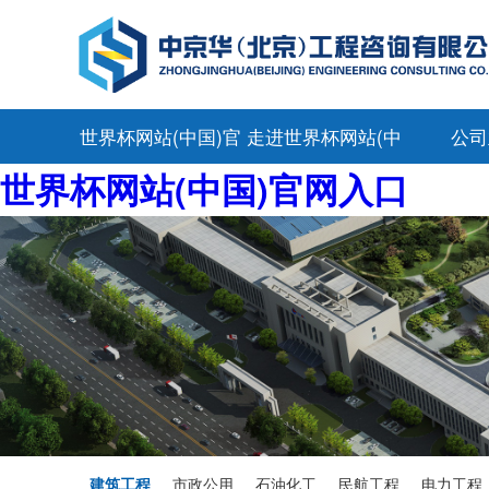
世界杯网站(中国)官
走进世界杯网站(中
公司
世界杯网站(中国)官网入口
网入口
国)官网入口
建筑工程
市政公用
石油化工
民航工程
电力工程