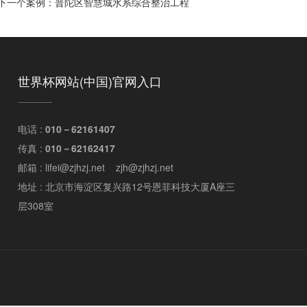
下一个案例：
普陀区智慧城水系综合整治工程
世界杯网站(中国)官网入口
电话 :
010－62161407
传真 :
010－62162417
邮箱 : lifei@zjhzj.net zjh@zjhzj.net
地址 : 北京市海淀区复兴路12号恩菲科技大厦A座三
层308室