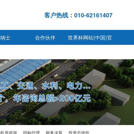
客户热线：010-62161407
贤纳士
合作伙伴
世界杯网站(中国)官
网入口
与机房咨询
招标代理
财务决算
投资后评价