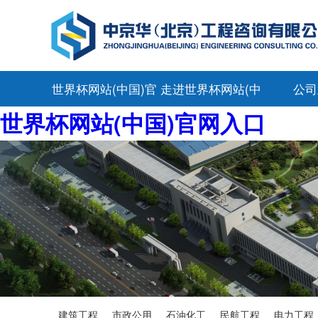
世界杯网站(中国)官
走进世界杯网站(中
公司
世界杯网站(中国)官网入口
网入口
国)官网入口
建筑工程
市政公用
石油化工
民航工程
电力工程