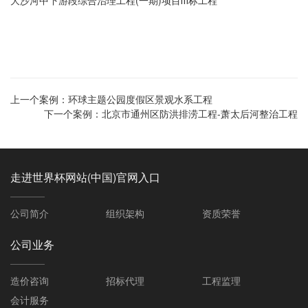
大沙河中下游段综合治理工程(一期)项目Ⅲ标工程
上一个案例：
环球主题公园度假区景观水系工程
下一个案例：
北京市通州区防洪排涝工程-萧太后河整治工程
走进世界杯网站(中国)官网入口
公司简介
组织架构
资质荣誉
公司业务
造价咨询
招标代理
工程监理
会计服务