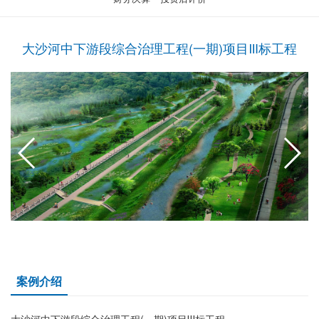
大沙河中下游段综合治理工程(一期)项目Ⅲ标工程
案例介绍