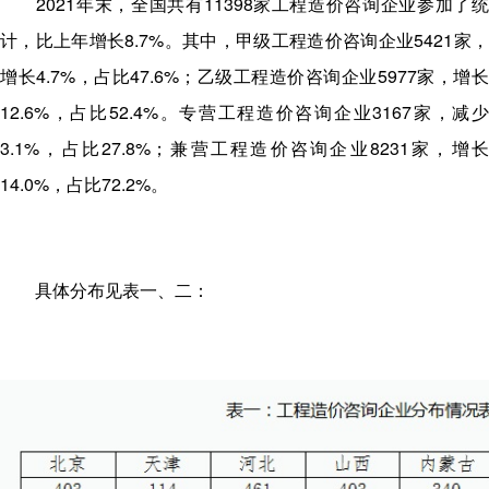
2021年末，全国共有11398家工程造价咨询企业参加了统
计，比上年增长8.7%。其中，甲级工程造价咨询企业5421家，
增长4.7%，占比47.6%；乙级工程造价咨询企业5977家，增长
12.6%，占比52.4%。专营工程造价咨询企业3167家，减少
3.1%，占比27.8%；兼营工程造价咨询企业8231家，增长
14.0%，占比72.2%。
具体分布见表一、二：