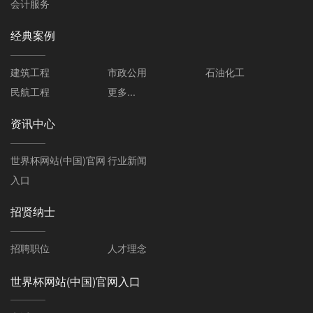
会计服务
经典案例
建筑工程
市政公用
石油化工
民航工程
更多...
资讯中心
世界杯网站(中国)官网
行业新闻
入口
招贤纳士
招聘职位
人才理念
世界杯网站(中国)官网入口