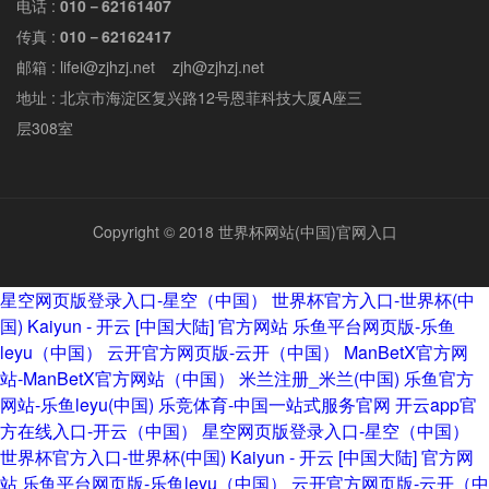
电话 :
010－62161407
传真 :
010－62162417
邮箱 : lifei@zjhzj.net zjh@zjhzj.net
地址 : 北京市海淀区复兴路12号恩菲科技大厦A座三
层308室
Copyright © 2018 世界杯网站(中国)官网入口
星空网页版登录入口-星空（中国）
世界杯官方入口-世界杯(中
国)
Kaiyun - 开云 [中国大陆] 官方网站
乐鱼平台网页版-乐鱼
leyu（中国）
云开官方网页版-云开（中国）
ManBetX官方网
站-ManBetX官方网站（中国）
米兰注册_米兰(中国)
乐鱼官方
网站-乐鱼leyu(中国)
乐竞体育-中国一站式服务官网
开云app官
方在线入口-开云（中国）
星空网页版登录入口-星空（中国）
世界杯官方入口-世界杯(中国)
Kaiyun - 开云 [中国大陆] 官方网
站
乐鱼平台网页版-乐鱼leyu（中国）
云开官方网页版-云开（中