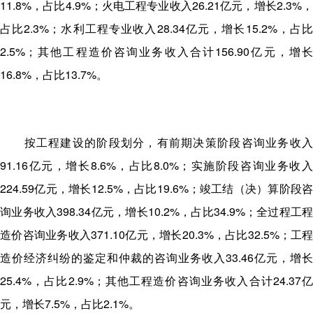
11.8%，占比4.9%；火电工程专业收入26.21亿元，增长2.3%，
占比2.3%；水利工程专业收入28.34亿元，增长15.2%，占比
2.5%；其他工程造价咨询业务收入合计156.90亿元，增长
16.8%，占比13.7%。
按工程建设的阶段划分，有前期决策阶段咨询业务收入
91.16亿元，增长8.6%，占比8.0%；实施阶段咨询业务收入
224.59亿元，增长12.5%，占比19.6%；竣工结（决）算阶段咨
询业务收入398.34亿元，增长10.2%，占比34.9%；全过程工程
造价咨询业务收入371.10亿元，增长20.3%，占比32.5%；工程
造价经济纠纷的鉴定和仲裁的咨询业务收入33.46亿元，增长
25.4%，占比2.9%；其他工程造价咨询业务收入合计24.37亿
元，增长7.5%，占比2.1%。