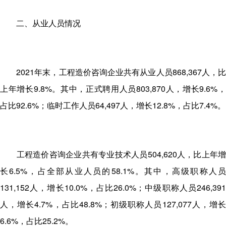
二、从业人员情况
2021年末，工程造价咨询企业共有从业人员868,367人，比
上年增长9.8%。其中，正式聘用人员803,870人，增长9.6%，
占比92.6%；临时工作人员64,497人，增长12.8%，占比7.4%。
工程造价咨询企业共有专业技术人员504,620人，比上年增
长6.5%，占全部从业人员的58.1%。其中，高级职称人员
131,152人，增长10.0%，占比26.0%；中级职称人员246,391
人，增长4.7%，占比48.8%；初级职称人员127,077人，增长
6.6%，占比25.2%。