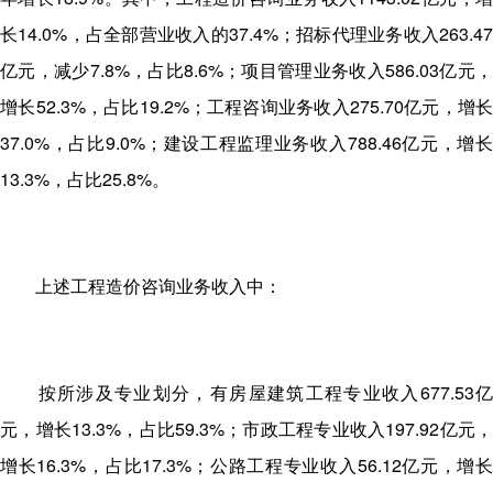
长14.0%，占全部营业收入的37.4%；招标代理业务收入263.47
亿元，减少7.8%，占比8.6%；项目管理业务收入586.03亿元，
增长52.3%，占比19.2%；工程咨询业务收入275.70亿元，增长
37.0%，占比9.0%；建设工程监理业务收入788.46亿元，增长
13.3%，占比25.8%。
上述工程造价咨询业务收入中：
按所涉及专业划分，有房屋建筑工程专业收入677.53亿
元，增长13.3%，占比59.3%；市政工程专业收入197.92亿元，
增长16.3%，占比17.3%；公路工程专业收入56.12亿元，增长