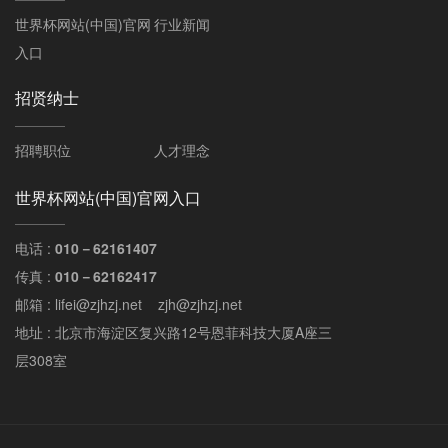
世界杯网站(中国)官网
行业新闻
入口
招贤纳士
招聘职位
人才理念
世界杯网站(中国)官网入口
电话 :
010－62161407
传真 :
010－62162417
邮箱 : lifei@zjhzj.net zjh@zjhzj.net
地址 : 北京市海淀区复兴路12号恩菲科技大厦A座三
层308室