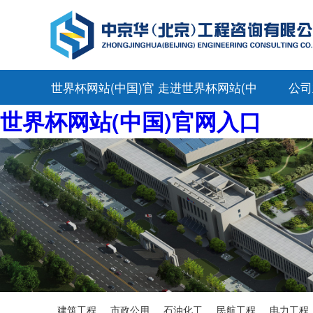
世界杯网站(中国)官
走进世界杯网站(中
公司
世界杯网站(中国)官网入口
网入口
国)官网入口
建筑工程
市政公用
石油化工
民航工程
电力工程