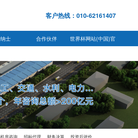
客户热线：010-62161407
贤纳士
合作伙伴
世界杯网站(中国)官
网入口
与机房咨询
招标代理
财务决算
投资后评价