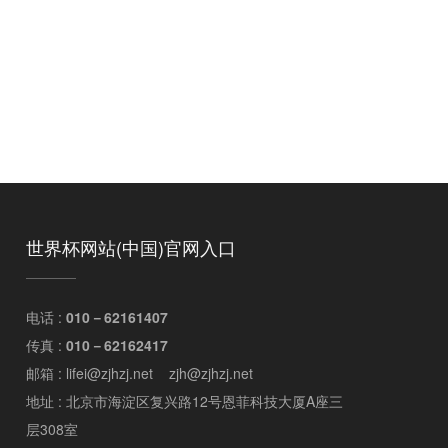
世界杯网站(中国)官网入口
电话 :
010－62161407
传真 :
010－62162417
邮箱 : lifei@zjhzj.net zjh@zjhzj.net
地址 : 北京市海淀区复兴路12号恩菲科技大厦A座三
层308室