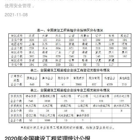
使用安全管理，
2021-11-08
2020年全国建设工程监理统计公报