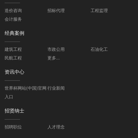
造价咨询
招标代理
工程监理
会计服务
经典案例
建筑工程
市政公用
石油化工
民航工程
更多...
资讯中心
世界杯网站(中国)官网
行业新闻
入口
招贤纳士
招聘职位
人才理念