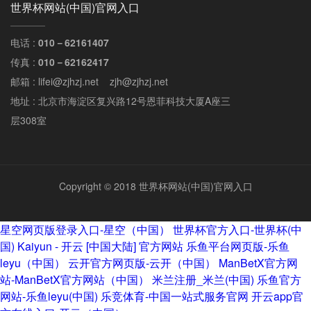
世界杯网站(中国)官网入口
电话 :
010－62161407
传真 :
010－62162417
邮箱 : lifei@zjhzj.net zjh@zjhzj.net
地址 : 北京市海淀区复兴路12号恩菲科技大厦A座三
层308室
Copyright © 2018 世界杯网站(中国)官网入口
星空网页版登录入口-星空（中国）
世界杯官方入口-世界杯(中
国)
Kaiyun - 开云 [中国大陆] 官方网站
乐鱼平台网页版-乐鱼
leyu（中国）
云开官方网页版-云开（中国）
ManBetX官方网
站-ManBetX官方网站（中国）
米兰注册_米兰(中国)
乐鱼官方
网站-乐鱼leyu(中国)
乐竞体育-中国一站式服务官网
开云app官