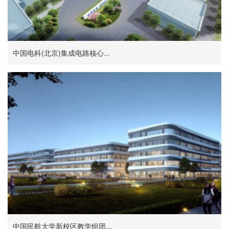
中国电科(北京)集成电路核心...
中国民航大学新校区教学组团...