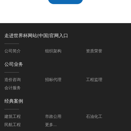
走进世界杯网站(中国)官网入口
公司简介
组织架构
资质荣誉
公司业务
造价咨询
招标代理
工程监理
会计服务
经典案例
建筑工程
市政公用
石油化工
民航工程
更多...