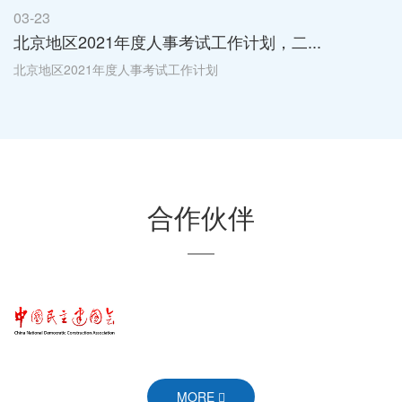
03-23
北京地区2021年度人事考试工作计划，二...
北京地区2021年度人事考试工作计划
合作伙伴
MORE