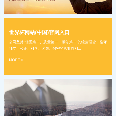
世界杯网站(中国)官网入口
公司坚持“信誉第一、质量第一、服务第一”的经营理念，恪守
独立、公正、科学、客观、保密的执业原则...
MORE