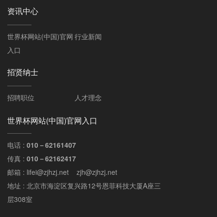
资讯中心
世界杯网站(中国)官网
行业新闻
入口
招贤纳士
招聘职位
人才理念
世界杯网站(中国)官网入口
电话 :
010－62161407
传真 :
010－62162417
邮箱 : lifei@zjhzj.net zjh@zjhzj.net
地址 : 北京市海淀区复兴路12号恩菲科技大厦A座三
层308室