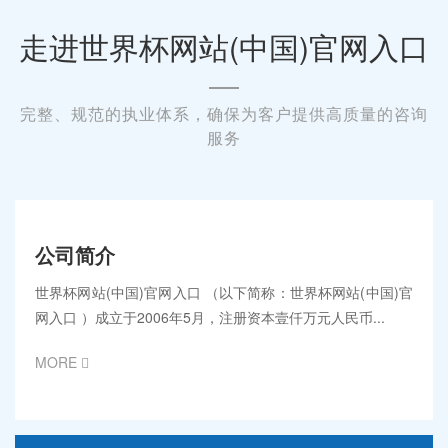
走进世界杯网站(中国)官网入口
完整、规范的执业体系，确保为客户提供高质量的咨询
服务
公司简介
世界杯网站(中国)官网入口 （以下简称：世界杯网站(中国)官
网入口 ）成立于2006年5月，注册资本壹仟万元人民币...
MORE